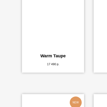
Warm Taupe
17 490
р.
NEW