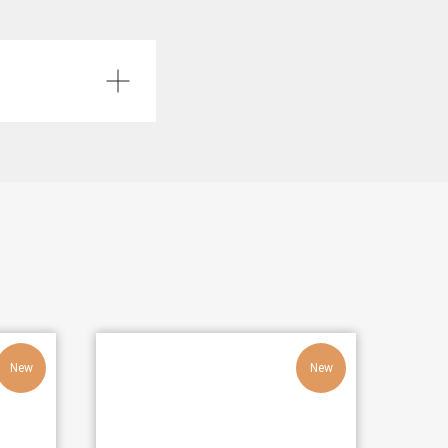
New
New