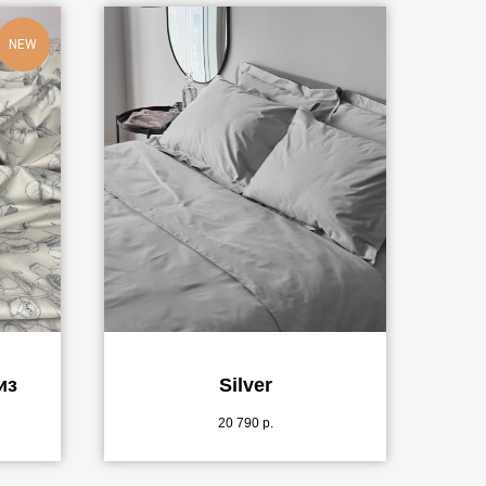
NEW
из
Silver
20 790
р.