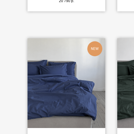
20 790
р.
NEW