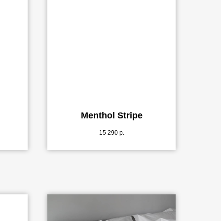
Menthol Stripe
15 290
р.