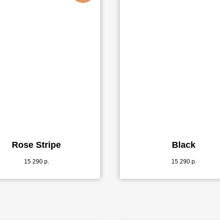
Rose Stripe
Black
15 290
р.
15 290
р.