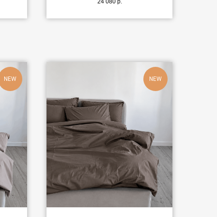
24 080
р.
NEW
NEW