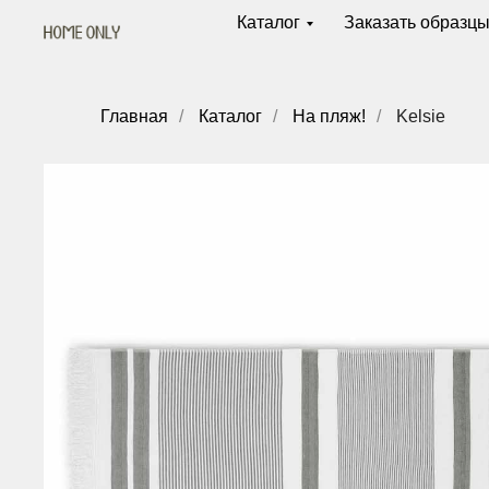
Каталог
Заказать образц
Главная
/
Каталог
/
На пляж!
/
Kelsie