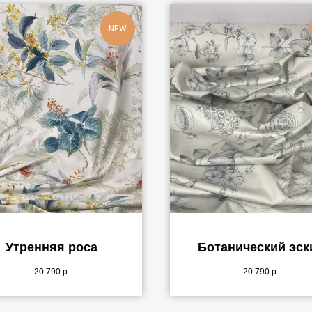
NEW
Утренняя роса
Ботанический эск
20 790
р.
20 790
р.