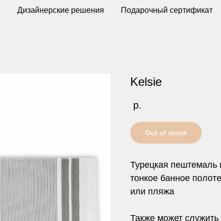
ы
Дизайнерские решения
Подарочный сертификат
Kelsie
р.
Out of stock
Турецкая пештемаль 
тонкое банное полот
или пляжа
Также может служить 