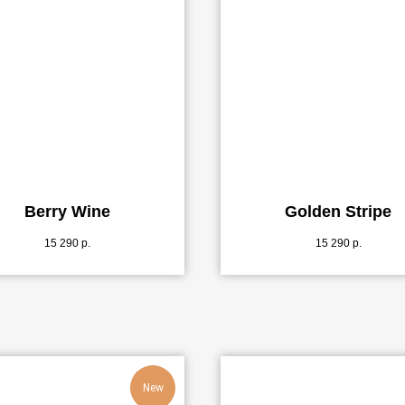
Berry Wine
Golden Stripe
15 290
р.
15 290
р.
New