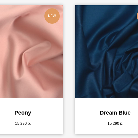
NEW
Peony
Dream Blue
15 290
р.
15 290
р.