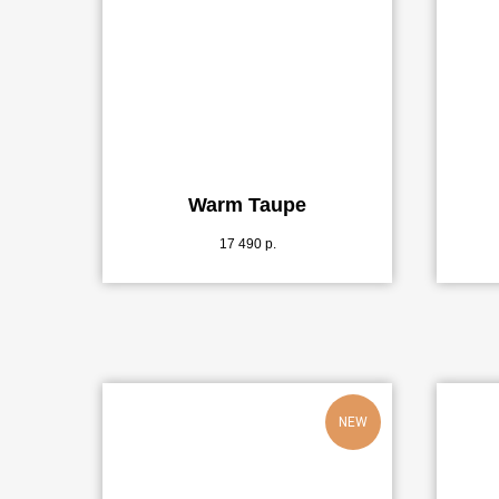
Warm Taupe
17 490
р.
NEW