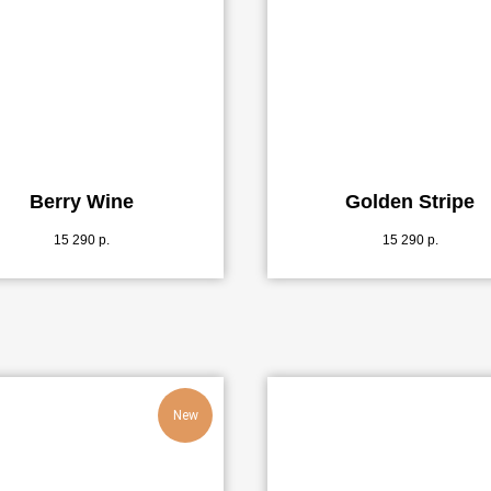
Berry Wine
Golden Stripe
15 290
р.
15 290
р.
New