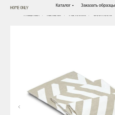
Каталог
Заказать образц
Главная
/
Каталог
/
На пляж!
/
Geometric