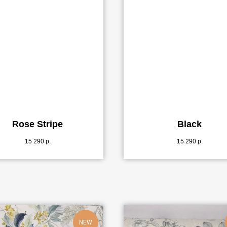
Rose Stripe
Black
15 290
р.
15 290
р.
NEW