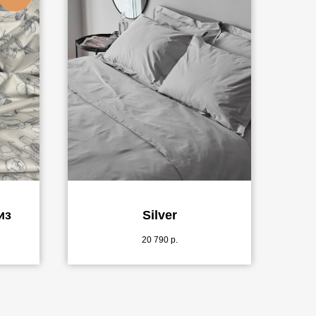
из
Silver
20 790
р.