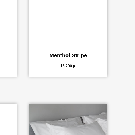
Menthol Stripe
15 290
р.