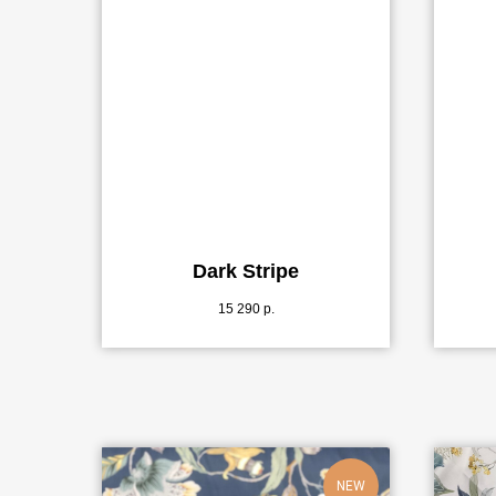
Dark Stripe
15 290
р.
NEW