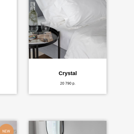
Crystal
20 790
р.
NEW