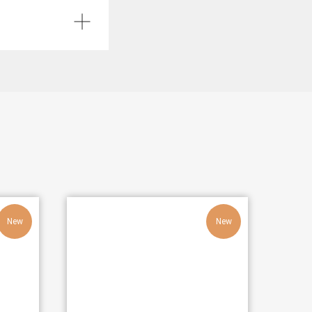
New
New