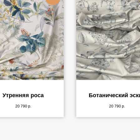
Утренняя роса
Ботанический эск
20 790
р.
20 790
р.