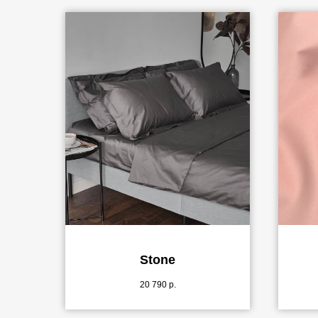
Stone
20 790
р.