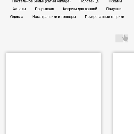
Постельное бельё (сатин Vintage)
Полотенца
Пижамы
Халаты
Покрывала
Коврики для ванной
Подушки
Одеяла
Наматрасники и топперы
Прикроватные коврики