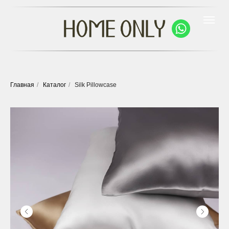
Главная
/
Каталог
/
Silk Pillowcase