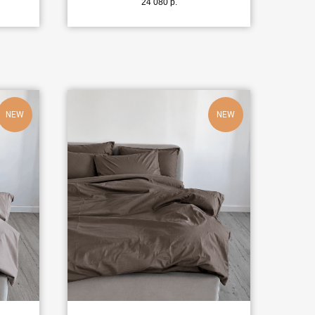
24 080
р.
NEW
NEW