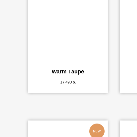
Warm Taupe
17 490
р.
NEW