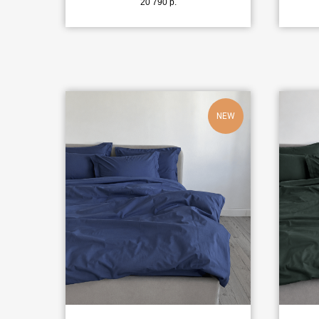
20 790
р.
NEW