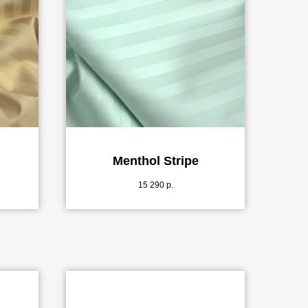
Menthol Stripe
15 290
р.