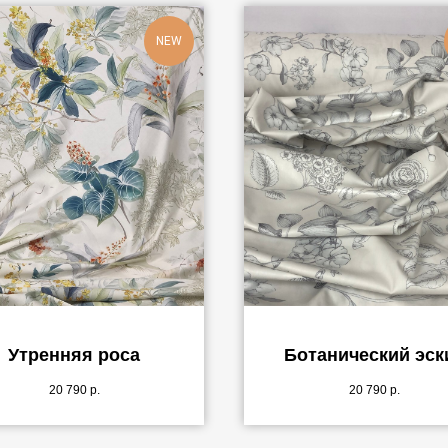
NEW
Утренняя роса
Ботанический эск
20 790
р.
20 790
р.