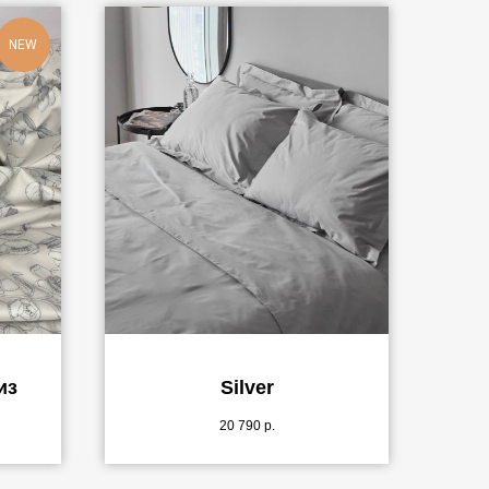
NEW
из
Silver
20 790
р.