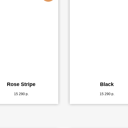
Rose Stripe
Black
15 290
р.
15 290
р.