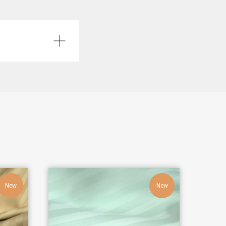
New
New