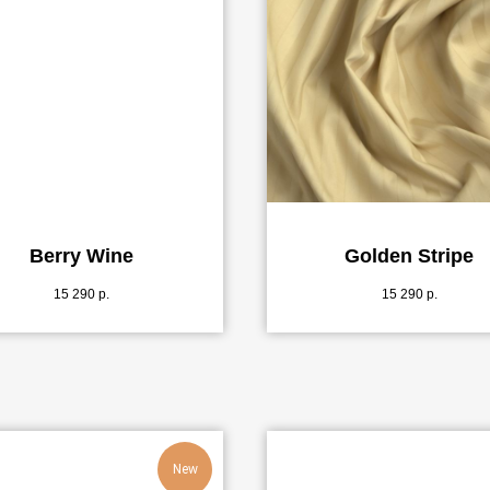
Berry Wine
Golden Stripe
15 290
р.
15 290
р.
New