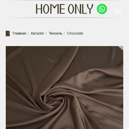
Главная
/
Каталог
/
Тенсель
/
Chocolate