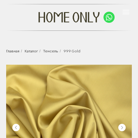
/
/
/
Главная
Каталог
Тенсель
999 Gold