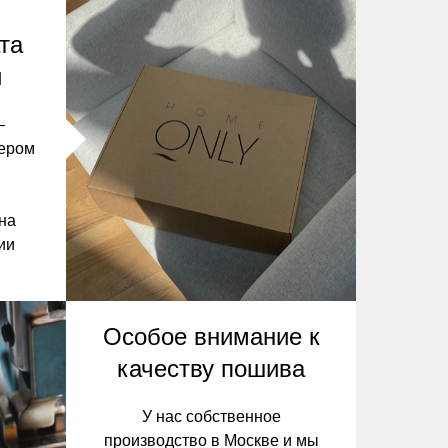
та
и
–
ьером
 на
ии
Особое внимание к
качеству пошива
У нас собственное
производство в Москве и мы