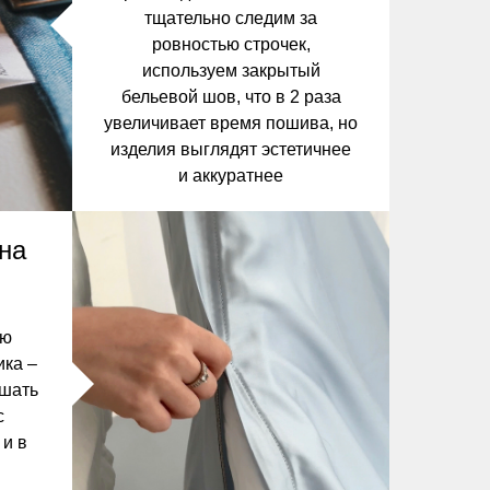
тщательно следим за
ровностью строчек,
используем закрытый
бельевой шов, что в 2 раза
увеличивает время пошива, но
изделия выглядят эстетичнее
и аккуратнее
на
сю
ика –
ешать
с
 и в