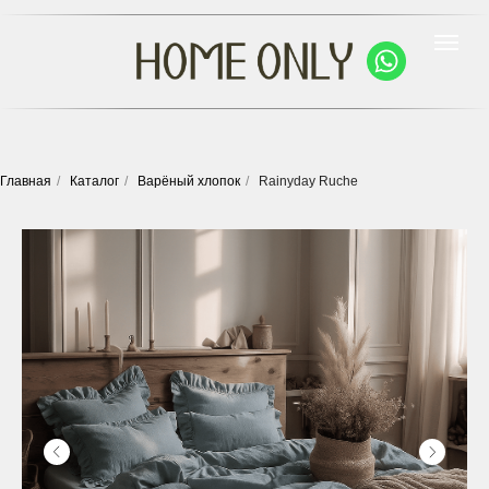
Главная
/
Каталог
/
Варёный хлопок
/
Rainyday Ruche