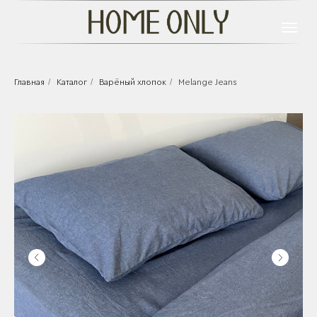
/
/
/
Главная
Каталог
Варёный хлопок
Melange Jeans