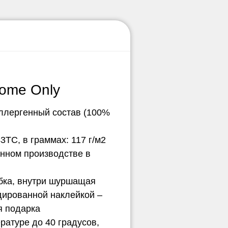
ome Only
ллергенный состав (100%
3ТС, в граммах: 117 г/м2
нном производстве в
обка, внутри шуршащая
дированной наклейкой –
я подарка
ературе до 40 градусов,