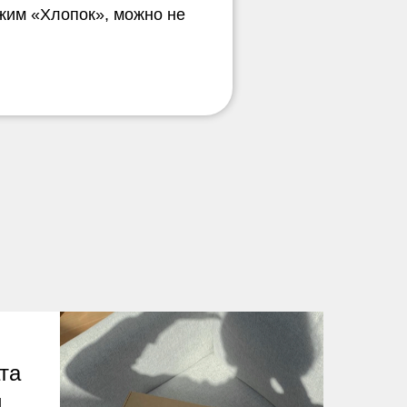
ежим «Хлопок», можно не
та
и