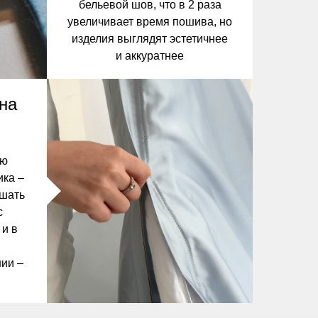
бельевой шов, что в 2 раза
увеличивает время пошива, но
изделия выглядят эстетичнее
и аккуратнее
на
сю
ика –
ешать
с
 и в
ии –