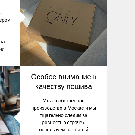
–
ьером
 на
ии
Особое внимание к
качеству пошива
У нас собственное
производство в Москве и мы
тщательно следим за
ровностью строчек,
используем закрытый