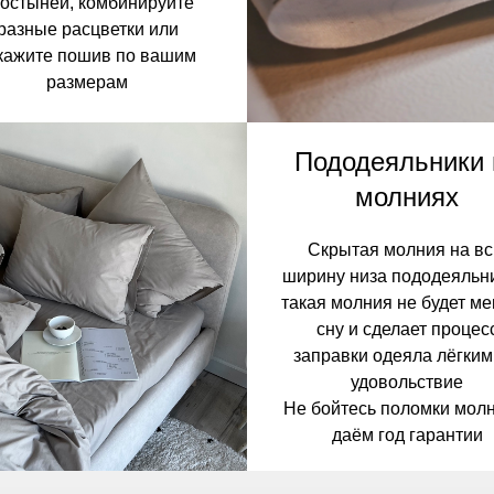
остыней, комбинируйте
разные расцветки или
кажите пошив по вашим
размерам
Пододеяльники 
молниях
Скрытая молния на в
ширину низа пододеяльн
такая молния не будет м
сну и сделает процес
заправки одеяла лёгким
удовольствие
Не бойтесь поломки молн
даём год гарантии