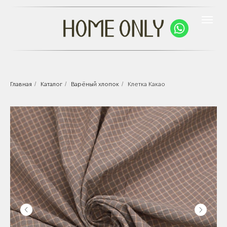
/
/
/
Главная
Каталог
Варёный хлопок
Клетка Какао