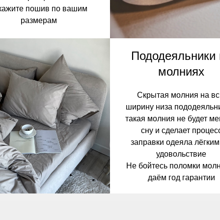
кажите пошив по вашим
размерам
Пододеяльники 
молниях
Скрытая молния на в
ширину низа пододеяльн
такая молния не будет м
сну и сделает процес
заправки одеяла лёгким
удовольствие
Не бойтесь поломки молн
даём год гарантии