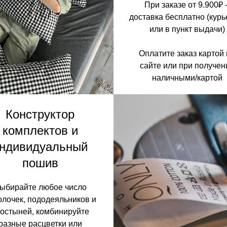
При заказе от 9.900₽ 
доставка бесплатно (кур
или в пункт выдачи)
Оплатите заказ картой
сайте или при получен
наличными/картой
Конструктор
комплектов и
ндивидуальный
пошив
ыбирайте любое число
олочек, пододеяльников и
остыней, комбинируйте
разные расцветки или