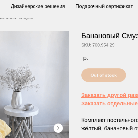
ы
Дизайнерские решения
Подарочный сертификат
ановый Смузи
Банановый Сму
SKU: 700.954.29
р.
Out of stock
Заказать другой ра
Заказать отдельны
Комплект постельного
жёлтый, банановый о