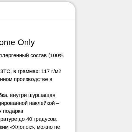
ome Only
ллергенный состав (100%
3ТС, в граммах: 117 г/м2
нном производстве в
обка, внутри шуршащая
дированной наклейкой –
я подарка
ературе до 40 градусов,
ежим «Хлопок», можно не