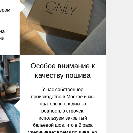
–
ьером
 на
ии
Особое внимание к
качеству пошива
У нас собственное
производство в Москве и мы
тщательно следим за
ровностью строчек,
используем закрытый
бельевой шов, что в 2 раза
увеличивает время пошива, но