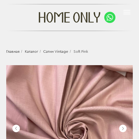
/
/
/
Главная
Каталог
Сатин Vintage
Soft Pink