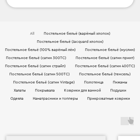
All
Постельное бельё (варёный хлопок)
Постельное бельё (Jacquard хлопок)
Постельное бельё (100% варёный лён)
Постельное бельё (муслин)
Постельное бельё (сатин 300TC)
Постельное бельё (сатин принт)
Постельное бельё (сатин страйп)
Постельное бельё (сатин 400TC)
Постельное бельё (сатин 500TC)
Постельное бельё (тенсель)
Постельное бельё (сатин Vintage)
Полотенца
Пижамы
Халаты
Покрывала
Коврики для ванной
Подушки
Одеяла
Наматрасники и топперы
Прикроватные коврики