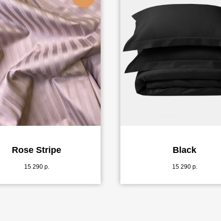
Rose Stripe
Black
15 290
р.
15 290
р.