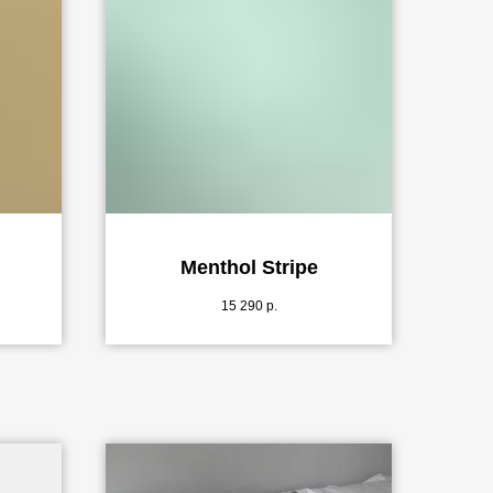
Menthol Stripe
15 290
р.