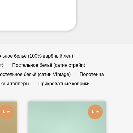
льное бельё (100% варёный лён)
т)
Постельное бельё (сатин страйп)
остельное бельё (сатин Vintage)
Полотенца
ки и топперы
Прикроватные коврики
New
New