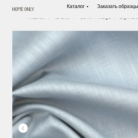
Каталог
Заказать образц
Главная
/
Каталог
/
Сатин Vintage
/
Light Bl