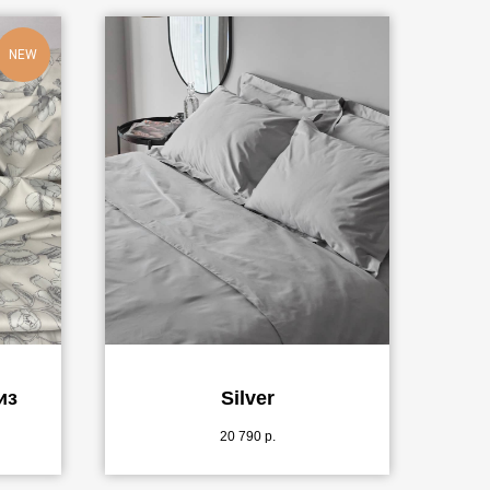
NEW
из
Silver
20 790
р.