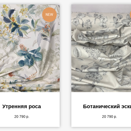
NEW
Утренняя роса
Ботанический эск
20 790
р.
20 790
р.