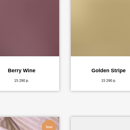
Berry Wine
Golden Stripe
15 290
р.
15 290
р.
New