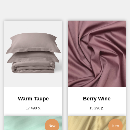
Warm Taupe
Berry Wine
17 490
р.
15 290
р.
New
New