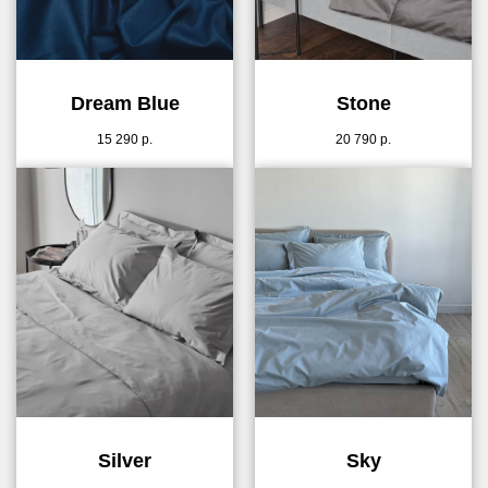
Dream Blue
Stone
15 290
р.
20 790
р.
Silver
Sky