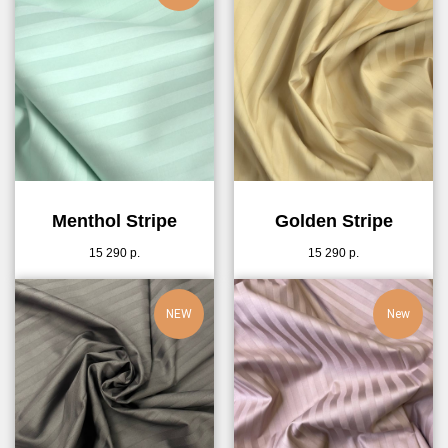
Menthol Stripe
Golden Stripe
15 290
р.
15 290
р.
NEW
New