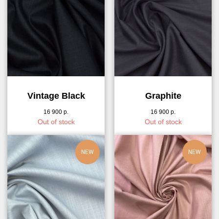
Vintage Black
Graphite
16 900
р.
16 900
р.
Out of stock
Out of stock
NEW
NEW