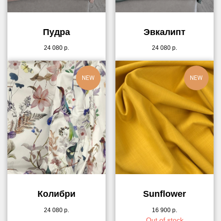
Пудра
Эвкалипт
24 080
р.
24 080
р.
NEW
NEW
Колибри
Sunflower
24 080
р.
16 900
р.
Out of stock