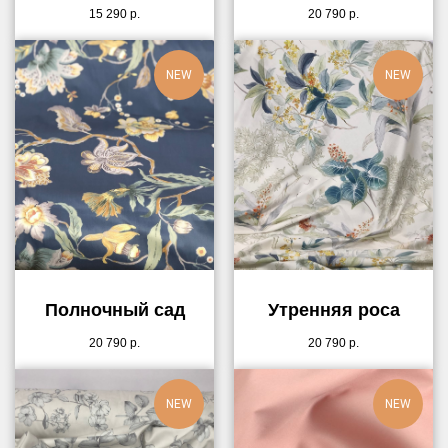
15 290
р.
20 790
р.
NEW
NEW
Полночный сад
Утренняя роса
20 790
р.
20 790
р.
NEW
NEW