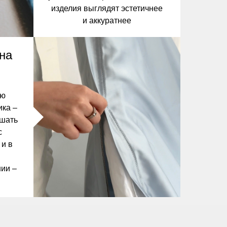
изделия выглядят эстетичнее
и аккуратнее
на
сю
ика –
ешать
с
 и в
ии –