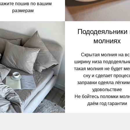
кажите пошив по вашим
размерам
Пододеяльники 
молниях
Скрытая молния на в
ширину низа пододеяльн
такая молния не будет м
сну и сделает процес
заправки одеяла лёгким
удовольствие
Не бойтесь поломки молн
даём год гарантии