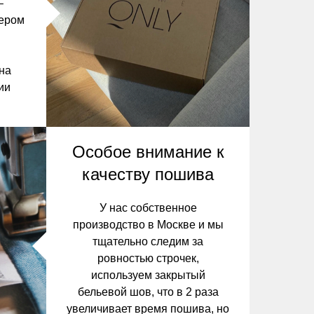
–
ьером
 на
ии
Особое внимание к
качеству пошива
У нас собственное
производство в Москве и мы
тщательно следим за
ровностью строчек,
используем закрытый
бельевой шов, что в 2 раза
увеличивает время пошива, но