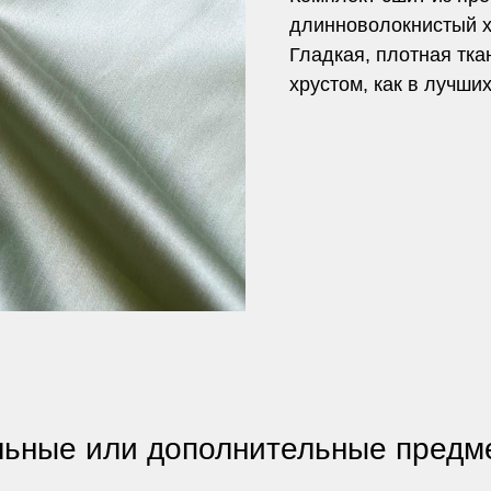
длинноволокнистый х
Гладкая, плотная тк
хрустом, как в лучших
ьные или дополнительные предме