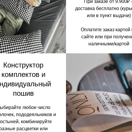
При заказе от 9.900₽ 
доставка бесплатно (кур
или в пункт выдачи)
Оплатите заказ картой
сайте или при получен
наличными/картой
Конструктор
комплектов и
ндивидуальный
пошив
ыбирайте любое число
олочек, пододеяльников и
остыней, комбинируйте
разные расцветки или