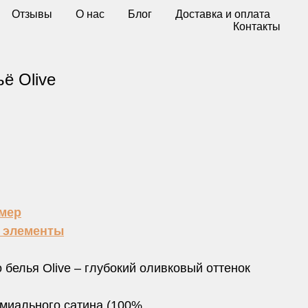
Отзывы
О нас
Блог
Доставка и оплата
Контакты
ё Olive
змер
е элементы
 белья Olive – глубокий оливковый оттенок
емиального сатина (100%