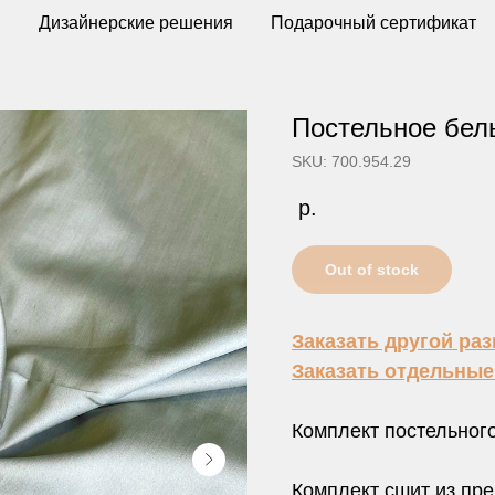
ы
Дизайнерские решения
Подарочный сертификат
Постельное бель
SKU: 700.954.29
р.
Out of stock
Заказать другой ра
Заказать отдельны
Комплект постельного
Комплект сшит из пр