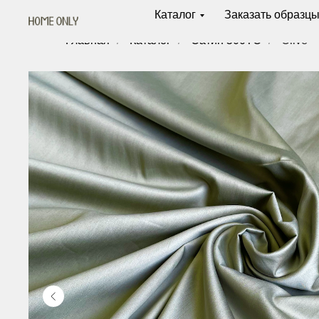
Каталог
Заказать образц
Главная
/
Каталог
/
Сатин 500ТС
/
Olive