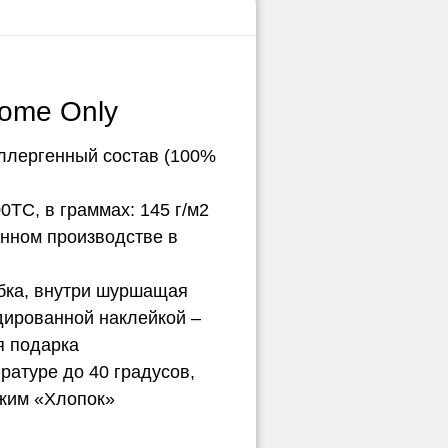
ome Only
ллергенный состав (100%
0ТС, в граммах: 145 г/м2
нном производстве в
обка, внутри шуршащая
дированной наклейкой –
я подарка
ературе до 40 градусов,
ежим «Хлопок»