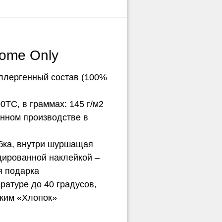
ome Only
ллергенный состав (100%
0ТС, в граммах: 145 г/м2
нном производстве в
обка, внутри шуршащая
дированной наклейкой –
я подарка
ературе до 40 градусов,
ежим «Хлопок»