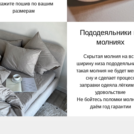
кажите пошив по вашим
размерам
Пододеяльники 
молниях
Скрытая молния на в
ширину низа пододеяльн
такая молния не будет м
сну и сделает процес
заправки одеяла лёгким
удовольствие
Не бойтесь поломки молн
даём год гарантии