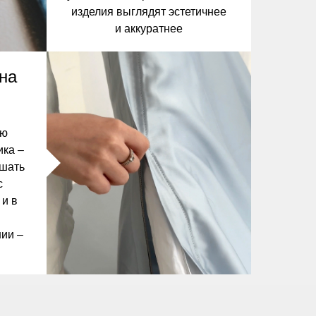
изделия выглядят эстетичнее
и аккуратнее
на
сю
ика –
ешать
с
 и в
ии –