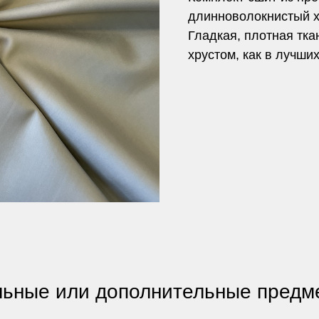
длинноволокнистый х
Гладкая, плотная тк
хрустом, как в лучших
ьные или дополнительные предме