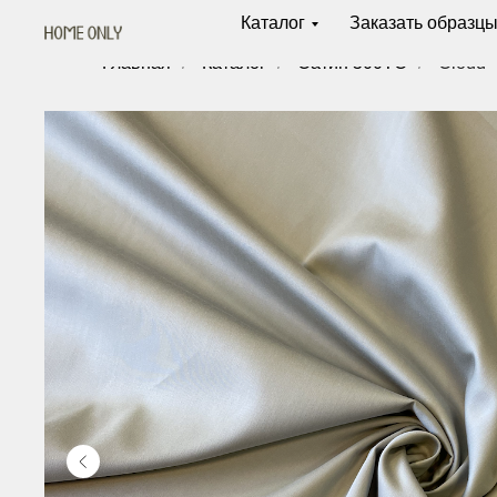
Каталог
Заказать образц
Главная
/
Каталог
/
Сатин 500ТС
/
Cloud