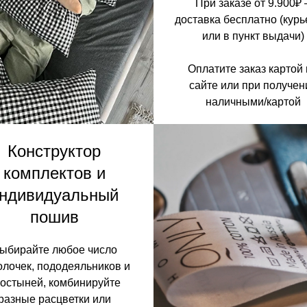
При заказе от 9.900₽ 
доставка бесплатно (кур
или в пункт выдачи)
Оплатите заказ картой
сайте или при получен
наличными/картой
Конструктор
комплектов и
ндивидуальный
пошив
ыбирайте любое число
олочек, пододеяльников и
остыней, комбинируйте
разные расцветки или