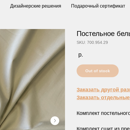
ы
Дизайнерские решения
Подарочный сертификат
Постельное бел
SKU: 700.954.29
р.
Out of stock
Заказать другой ра
Заказать отдельны
Комплект постельного
Комплект сшит из пр