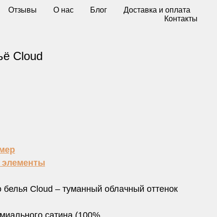
Отзывы
О нас
Блог
Доставка и оплата
Контакты
ьё Cloud
змер
е элементы
 белья Cloud – туманный облачный оттенок
емиального сатина (100%