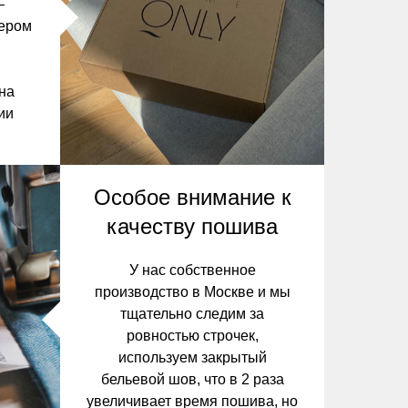
–
ьером
 на
ии
Особое внимание к
качеству пошива
У нас собственное
производство в Москве и мы
тщательно следим за
ровностью строчек,
используем закрытый
бельевой шов, что в 2 раза
увеличивает время пошива, но