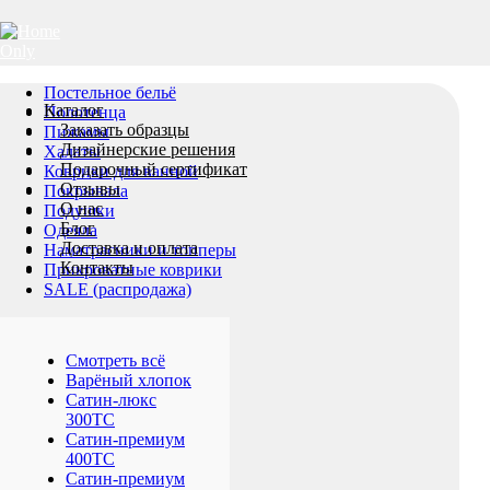
Постельное бельё
Каталог
Полотенца
Заказать образцы
Пижамы
Дизайнерские решения
Халаты
Подарочный сертификат
Коврики для ванной
Отзывы
Покрывала
О нас
Подушки
Блог
Одеяла
Доставка и оплата
Наматрасники и топперы
Контакты
Прикроватные коврики
SALE (распродажа)
Смотреть всё
Варёный хлопок
Сатин-люкс
300ТС
Сатин-премиум
400ТС
Сатин-премиум