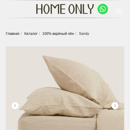
Главная
/
Каталог
/
100% варёный лён
/
Sandy