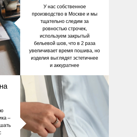
У нас собственное
производство в Москве и мы
тщательно следим за
ровностью строчек,
используем закрытый
бельевой шов, что в 2 раза
увеличивает время пошива, но
изделия выглядят эстетичнее
и аккуратнее
на
сю
ика –
ешать
с