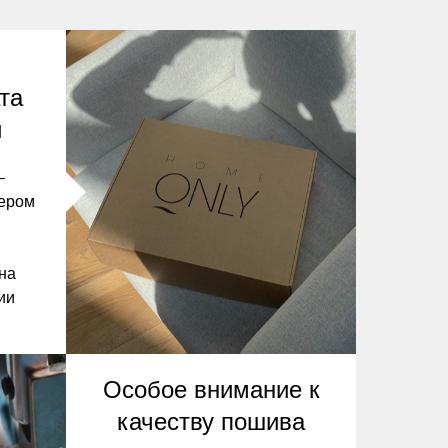
та
и
–
ьером
 на
ии
Особое внимание к
качеству пошива