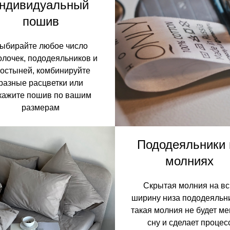
ндивидуальный
пошив
ыбирайте любое число
олочек, пододеяльников и
остыней, комбинируйте
разные расцветки или
кажите пошив по вашим
размерам
Пододеяльники 
молниях
Скрытая молния на в
ширину низа пододеяльн
такая молния не будет м
сну и сделает процес