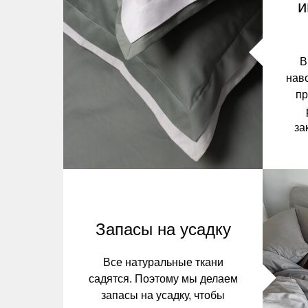
и
В
нав
пр
за
Запасы на усадку
Все натуральные ткани
садятся. Поэтому мы делаем
запасы на усадку, чтобы