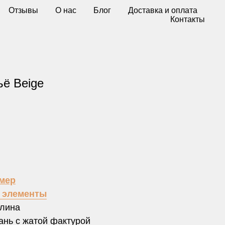
Отзывы
О нас
Блог
Доставка и оплата
Контакты
ьё Beige
зм
ер
е элементы
слина
ань с жатой фактурой