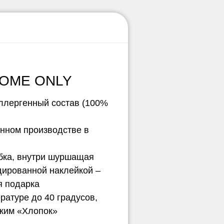
HOME ONLY
ллергенный состав (100%
нном производстве в
обка, внутри шуршащая
дированной наклейкой –
я подарка
ературе до 40 градусов,
ежим «Хлопок»